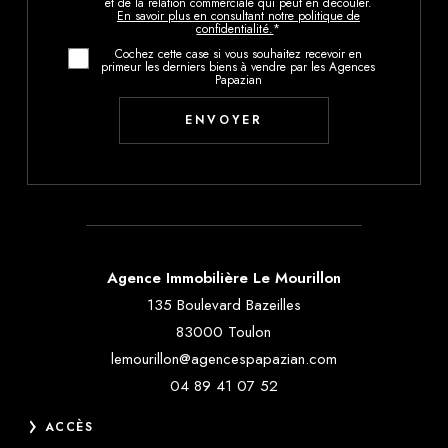
et de la relation commerciale qui peut en découler.
En savoir plus en consultant notre politique de
confidentialité.
*
Cochez cette case si vous souhaitez recevoir en
primeur les derniers biens à vendre par les Agences
Papazian
Agence Immobilière Le Mourillon
135 Boulevard Bazeilles
83000 Toulon
lemourillon@agencespapazian.com
04 89 41 07 52
ACCÈS