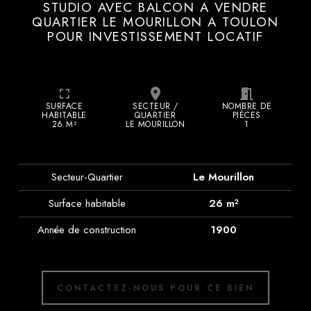
STUDIO AVEC BALCON A VENDRE
QUARTIER LE MOURILLON A TOULON
POUR INVESTISSEMENT LOCATIF
fullscreen
place
meeting_room
SURFACE
SECTEUR /
NOMBRE DE
HABITABLE
QUARTIER
PIÈCES
26 M²
LE MOURILLON
1
Secteur-Quartier
Le Mourillon
Surface habitable
26 m²
Année de construction
1900
CONTACTEZ-NOUS POUR CE BIEN