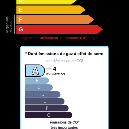
E
F
G
logement extrêmement consommateur d'énergie
* Dont émissions de gaz à effet de serre
peu d'émission de CO²
A
4
KG CO/M².AN
B
C
D
E
F
G
émissions de CO²
très importantes