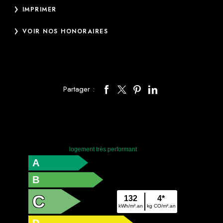
IMPRIMER
VOIR NOS HONORAIRES
Partager :
logement très performant
A
B
C
132
4*
kWh/m².an
kg CO/m².an
D