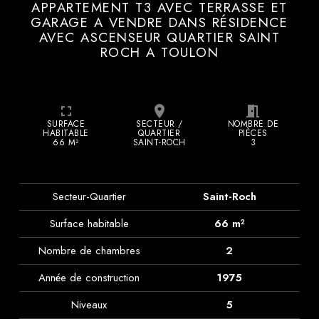
APPARTEMENT T3 AVEC TERRASSE ET
GARAGE A VENDRE DANS RÉSIDENCE
AVEC ASCENSEUR QUARTIER SAINT
ROCH A TOULON
fullscreen
place
meeting_room
SURFACE
SECTEUR /
NOMBRE DE
HABITABLE
QUARTIER
PIÈCES
66 M²
SAINT-ROCH
3
Secteur-Quartier
Saint-Roch
Surface habitable
66 m²
Nombre de chambres
2
Année de construction
1975
Niveaux
5