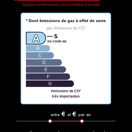
logement extrêmement consommateur d'énergie
* Dont émissions de gaz à effet de serre
peu d'émission de CO²
A
5
KG CO/M².AN
B
C
D
E
F
G
émissions de CO²
très importantes
€
€
entre
et
par an