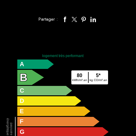
Partager :
logement très performant
A
B
80
5*
kWh/m².an
kg CO/m².an
C
D
E
F
G