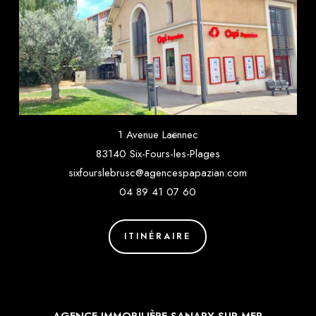
1 Avenue Laënnec
83140 Six-Fours-les-Plages
sixfourslebrusc@agencespapazian.com
04 89 41 07 60
ITINÉRAIRE
AGENCE IMMOBILIÈRE SANARY SUR MER