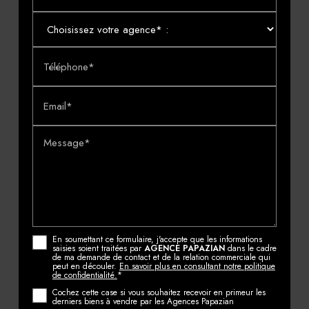
Téléphone*
Email*
Message*
En soumettant ce formulaire, j'accepte que les informations
saisies soient traitées par
AGENCE PAPAZIAN
dans le cadre
de ma demande de contact et de la relation commerciale qui
peut en découler.
En savoir plus en consultant notre politique
de confidentialité.
*
Cochez cette case si vous souhaitez recevoir en primeur les
derniers biens à vendre par les Agences Papazian